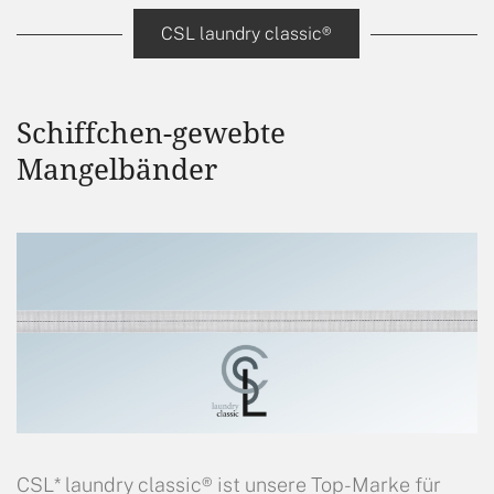
CSL laundry classic®
Schiffchen-gewebte
Mangelbänder
CSL* laundry classic® ist unsere Top-Marke für