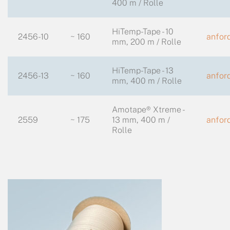
400 m / Rolle
HiTemp-Tape - 10
2456-10
~ 160
anfor
mm, 200 m / Rolle
HiTemp-Tape - 13
2456-13
~ 160
anfor
mm, 400 m / Rolle
Amotape® Xtreme -
2559
~ 175
13 mm, 400 m /
anfor
Rolle