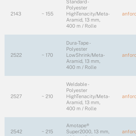
Standard -
Polyester
2143
~ 155
HighTenacity/Meta-
anfor
Aramid, 13 mm,
400 m / Rolle
Dura-Tape -
Polyester
2522
~ 170
LowShrink/Meta-
anfor
Aramid, 13 mm,
400 m / Rolle
Weldable -
Polyester
2527
~ 210
HighTenacity/Meta-
anfor
Aramid, 13 mm,
400 m / Rolle
Amotape®
2542
~ 215
Super2000, 13 mm,
anfor