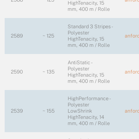
HighTenacity, 15
mm, 400 m / Rolle
Standard 3 Stripes -
Polyester
2589
~ 125
anfor
HighTenacity, 15
mm, 400 m / Rolle
AntiStatic -
Polyester
2590
~ 135
anfor
HighTenacity, 15
mm, 400 m / Rolle
HighPerformance -
Polyester
2539
~ 155
LowShrink
anfor
HighTenacity, 14
mm, 400 m / Rolle