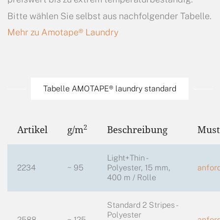
Bitte wählen Sie selbst aus nachfolgender Tabelle.
Mehr zu Amotape® Laundry
Tabelle AMOTAPE® laundry standard
2
Artikel
g/m
Beschreibung
Must
Light+Thin -
2234
~ 95
Polyester, 15 mm,
anfor
400 m / Rolle
Standard 2 Stripes -
Polyester
2588
~ 125
anfor